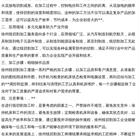
火花放电切割成形。在加工过程中，控制电丝和工件之间的距离、火花放电的频率
和强度，使得切割的深度和精度得以。这种的加工方法不仅可以满足复杂产品的加
工需求，还可以提高生产效率，节约成本，为企业创造大的**。
二、应用领域：多元化服务助力产业升级
徐州线切割加工服务面向多个行业，应用领域广泛。从汽车制造到航空航天，从模
具制造到电子元器件制造，从制造到能源设备制造，甚至到制造，线切割加工无处
不在。通过线切割加工，可以实现各种金属零部件的切割，满足不同行业中对产品
质量和生产效率的要求，助力企业实现产业升级和技术。
三、加工步骤：精细操作品质
徐州线切割加工遵循一系列严格的加工步骤，以加工品质和客户满意度。从准备阶
段的图纸阅读和作图，到开机与检查的机床状态检查和电脑设置，再到启动与加工
的**调控和监测，终到结束与清理的工艺认真和机床维护，每一个步骤都反映了企
业对于加工质量的严谨追求和对客户需求的尊重。
四、注意事项：，**
在进行线切割加工时，是要考虑的因素之一。严禁操作不规范，避免发生意外；保
持机床和工件的清洁，避免发生故障；定期检查机床和设备，确保其状态良好，以
提高生产效率和加工质量。通过重视并详细的操作规程，徐州线切割加工企业能够
确保每一位员工和每一位客户能够在的环境下获得的服务和产品。
在未来的发展道路上，徐州线切割加工将继续秉承精益求精的工匠精神，不断提升