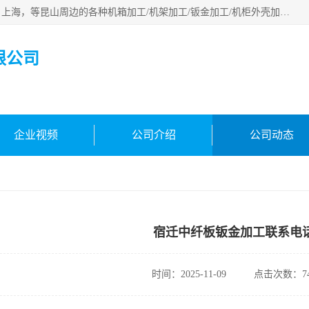
昆山市昆马机械钣金有限公司专业承接：昆山，江苏，苏州，上海，等昆山周边的各种机箱加工/机架加工/钣金加工/机柜外壳加工。多年来，我厂遵循“以人为本”的管理理念，本着“用户第一、信誉至上”的宗旨和“求实、务实，提高办事效率，参与市场竞争”的精神。欢迎新老客户来电咨询！
限公司
企业视频
公司介绍
公司动态
宿迁中纤板钣金加工联系电
时间：2025-11-09
点击次数：74