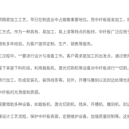
项精密加工工艺，早已在制造业中占据着重要地位。而中纤板钣金加工，
工方式。作为一种具有、易加工、易上漆等特点的板材，中纤板广泛应用
拥有多年经验，为客户提供定制、生产、销售等服务。
工过程中，**要进行设计与准备工作。客户需求是加工的出发点，通过使
接下来是下料阶段，利用裁板机、激光切割机等设备对中纤板进行**切割
进行加工，形成安装孔、装饰线条等。另外，开槽与雕刻以及封边处理也
中纤板的光滑度和质感。
需要借助多种设备，如裁板机、激光切割机、铣床、开槽机、雕刻机、封
理设计工艺流程，保护中纤板表面，定期维护设备，加强质量控制等。这
。