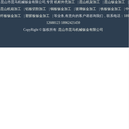
昆山市昆马机械钣金有限公司,专营
机柜外壳加工
|
昆山机架加工
|
昆山钣金加工
|
昆山机箱加工
|
铝板切割加工
|
铜板钣金加工
|
玻璃钣金加工
|
铁板钣金加工
|
中
纤板钣金加工
|
塑胶板钣金加工
| 等业务,有意向的客户请咨询我们，联系电话：
189
12688123 18962421459
CopyRight © 版权所有:
昆山市昆马机械钣金有限公司